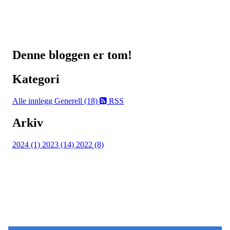
Denne bloggen er tom!
Kategori
Alle innlegg
Generell (18)
RSS
Arkiv
2024 (1)
2023 (14)
2022 (8)
Hold deg oppdatert på det som skjer der du
bor. Last ned Naborom.