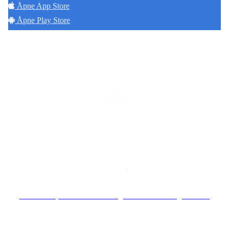
Åpne App Store
Åpne Play Store
Copyright © 2026
Naborom
Personvernerklæring
•
Brukervilkår
Se særskilt personvernerklæring for Sameiet Haugerudåsen