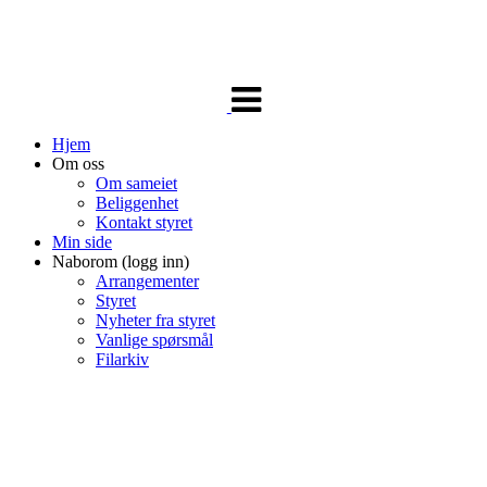
Veksle
navigasjon
Hjem
Om oss
Om sameiet
Beliggenhet
Kontakt styret
Min side
Naborom (logg inn)
Arrangementer
Styret
Nyheter fra styret
Vanlige spørsmål
Filarkiv