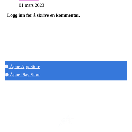
01 mars 2023
Logg inn for å skrive en kommentar.
Hold deg oppdatert på det som skjer der du
bor. Last ned Naborom.
Åpne App Store
Åpne Play Store