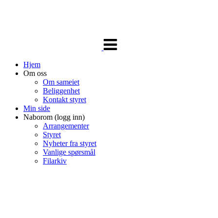
Veksle
navigasjon
Hjem
Om oss
Om sameiet
Beliggenhet
Kontakt styret
Min side
Naborom (logg inn)
Arrangementer
Styret
Nyheter fra styret
Vanlige spørsmål
Filarkiv