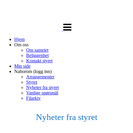
Veksle
navigasjon
Hjem
Om oss
Om sameiet
Beliggenhet
Kontakt styret
Min side
Naborom (logg inn)
Arrangementer
Styret
Nyheter fra styret
Vanlige spørsmål
Filarkiv
Nyheter fra styret