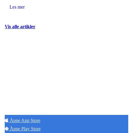
Les mer
Vis alle artikler
Hold deg oppdatert på det som skjer der du
bor. Last ned Naborom.
Åpne App Store
Åpne Play Store