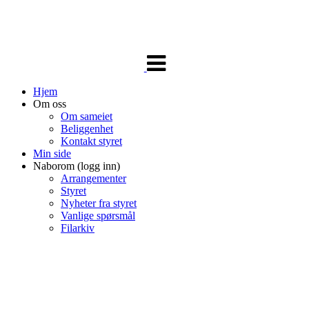
Veksle
navigasjon
Hjem
Om oss
Om sameiet
Beliggenhet
Kontakt styret
Min side
Naborom (logg inn)
Arrangementer
Styret
Nyheter fra styret
Vanlige spørsmål
Filarkiv