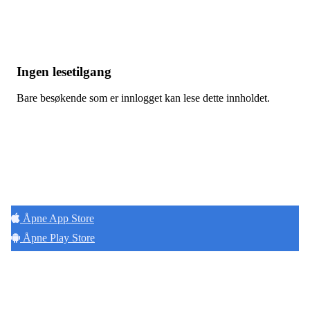
Ingen lesetilgang
Bare besøkende som er innlogget kan lese dette innholdet.
Hold deg oppdatert på det som skjer der du
bor. Last ned Naborom.
Åpne App Store
Åpne Play Store