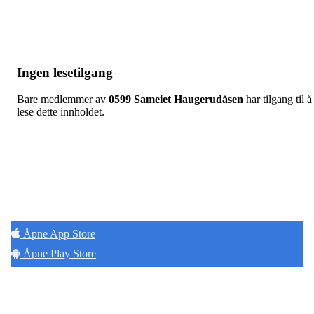
Ingen lesetilgang
Bare medlemmer av
0599 Sameiet Haugerudåsen
har tilgang til å
lese dette innholdet.
Hold deg oppdatert på det som skjer der du
bor. Last ned Naborom.
Åpne App Store
Åpne Play Store