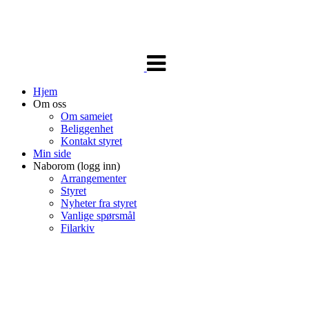
Veksle
navigasjon
Hjem
Om oss
Om sameiet
Beliggenhet
Kontakt styret
Min side
Naborom (logg inn)
Arrangementer
Styret
Nyheter fra styret
Vanlige spørsmål
Filarkiv