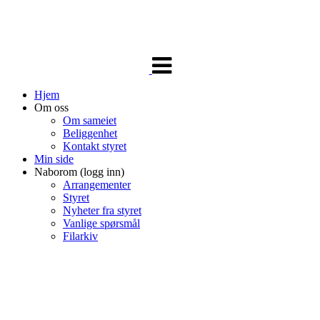
Veksle
navigasjon
Hjem
Om oss
Om sameiet
Beliggenhet
Kontakt styret
Min side
Naborom (logg inn)
Arrangementer
Styret
Nyheter fra styret
Vanlige spørsmål
Filarkiv