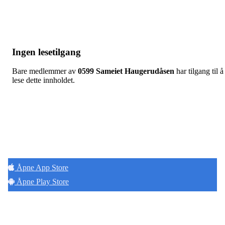
Ingen lesetilgang
Bare medlemmer av
0599 Sameiet Haugerudåsen
har tilgang til å
lese dette innholdet.
Hold deg oppdatert på det som skjer der du
bor. Last ned Naborom.
Åpne App Store
Åpne Play Store