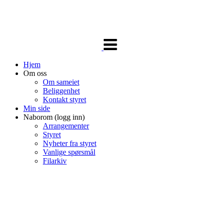
Veksle
navigasjon
Hjem
Om oss
Om sameiet
Beliggenhet
Kontakt styret
Min side
Naborom (logg inn)
Arrangementer
Styret
Nyheter fra styret
Vanlige spørsmål
Filarkiv