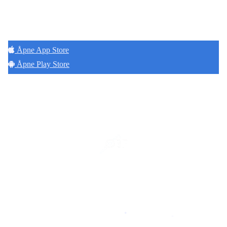
Hold deg oppdatert på det som skjer der du
bor. Last ned Naborom.
Åpne App Store
Åpne Play Store
Copyright © 2026
Naborom
Personvernerklæring
•
Brukervilkår