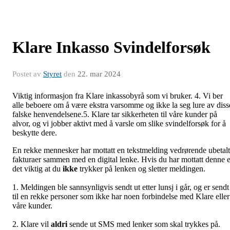
Klare Inkasso Svindelforsøk
Postet av
Styret
den
22. mar 2024
Viktig informasjon fra Klare inkassobyrå som vi bruker. 4. Vi ber
alle beboere om å være ekstra varsomme og ikke la seg lure av diss
falske henvendelsene.5. Klare tar sikkerheten til våre kunder på
alvor, og vi jobber aktivt med å varsle om slike svindelforsøk for å
beskytte dere.
En rekke mennesker har mottatt en tekstmelding vedrørende ubetal
fakturaer sammen med en digital lenke. Hvis du har mottatt denne e
det viktig at du
ikke
trykker på lenken og sletter meldingen.
1. Meldingen ble sannsynligvis sendt ut etter lunsj i går, og er sendt
til en rekke personer som ikke har noen forbindelse med Klare eller
våre kunder.
2. Klare vil
aldri
sende ut SMS med lenker som skal trykkes på.